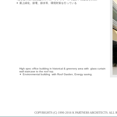
✴
屋上緑化、節電、節水等、環境対策を行っている
High spec office building in historical & greenery area with glass curtain
wall staircase to the roof top.
✴
Environmental building with Roof Garden, Energy saving.
COPYRIGHTS (C) 1990-2016 K PARTNERS ARCHITECTS. ALL 